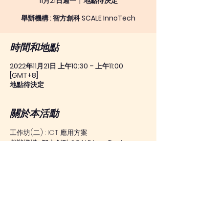
11月21日週一
  |  
地點待決定
舉辦機構 : 智方創科 SCALE InnoTech
時間和地點
2022年11月21日 上午10:30 – 上午11:00
[GMT+8]
地點待決定
關於本活動
工作坊(二) : IOT 應用方案
舉辦機構 : 智方創科 SCALE InnoTech
透過創客雲聯網IoT平台，輕鬆學習和使⽤物
聯網。
高小至初中學生
名額：30-35人