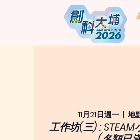
11月21日週一
  |  
地
工作坊(三) : STE
(名額已滿