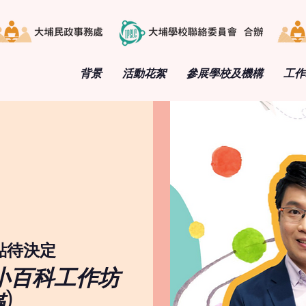
背景
活動花絮
參展學校及機構
工作
點待決定
AM小百科工作坊
)