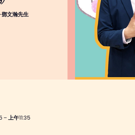
席–鄧文瀚先生
 – 上午11:35