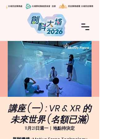
講座 (一) : VR & XR 的
未來世界 (名額已滿)
11月21日週一
  |  
地點待決定